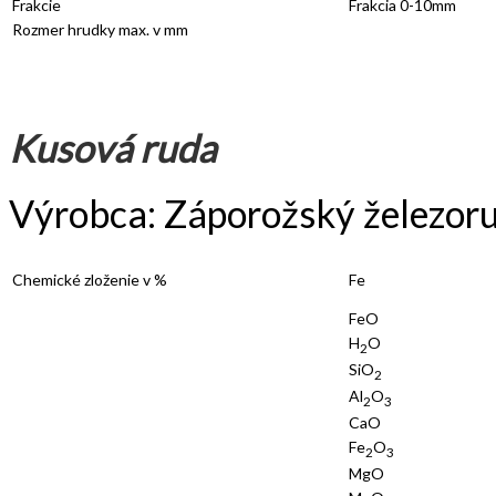
Frakcie
Frakcia 0-10mm
Rozmer hrudky max. v mm
Kusová ruda
Výrobca: Záporožský železoru
Chemické zloženie v %
Fe
FeO
H
O
2
SiO
2
Al
O
2
3
CaO
Fe
O
2
3
MgO