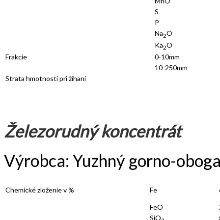
MnO
S
P
Na
O
2
Ka
O
2
Frakcie
0-10mm
10-250mm
Strata hmotnosti pri žíhaní
Železorudný koncentrát
Výrobca: Yuzhný gorno-obogat
Chemické zloženie v %
Fe
FeO
SiO
2