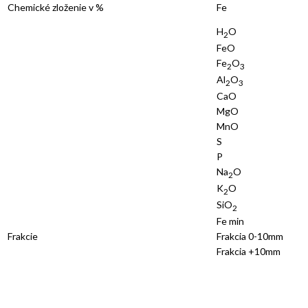
Chemické zloženie v %
Fe
H
O
2
FeO
Fe
O
2
3
Al
O
2
3
CaO
MgO
MnO
S
P
Na
O
2
K
O
2
SiO
2
Fe min
Frakcie
Frakcia 0-10mm
Frakcia +10mm