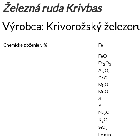
Železná ruda Krivbas
Výrobca: Krivorožský železor
Chemické zloženie v %
Fe
FeO
Fe
O
2
3
Al
O
2
3
CaO
MgO
MnO
S
P
Na
O
2
K
O
2
SiO
2
Fe min