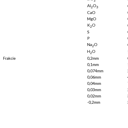
Al
O
2
3
CaO
MgO
K
O
2
S
P
Na
O
2
H
O
2
Frakcie
0,2mm
0,1mm
0,074mm
0,06mm
0,04mm
0,03mm
0,02mm
-0,2mm