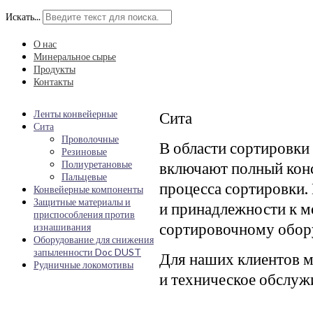
Искать...
О нас
Минеральное сырье
Продукты
Контакты
Ленты конвейерные
Сита
Сита
Проволочные
В области сортировки
Резиновые
Полиуретановые
включают полный конс
Пальцевые
процесса сортировки.
Конвейерные компоненты
Защитные материалы и
и принадлежности к 
приспособления против
сортировочному обор
изнашивания
Оборудование для снижения
запыленности Doc DUST
Для наших клиентов м
Рудничные локомотивы
и техническое обслуж